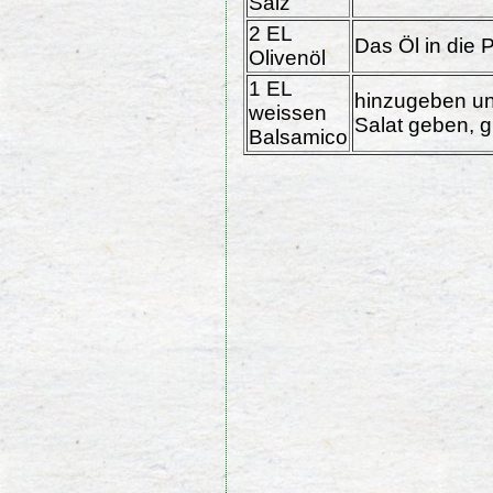
Salz
2 EL
Das Öl in die
Olivenöl
1 EL
hinzugeben un
weissen
Salat geben, g
Balsamico