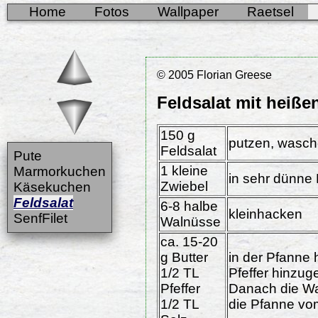
Home
Fotos
Wallpaper
Raetsel
© 2005 Florian Greese
Feldsalat mit heiß
150 g
putzen, wasche
Feldsalat
Pute
1 kleine
Marmorkuchen
in sehr dünne
Zwiebel
Käsekuchen
Feldsalat
6-8 halbe
kleinhacken
SenfFilet
Walnüsse
ca. 15-20
g Butter
in der Pfanne 
1/2 TL
Pfeffer hinzug
Pfeffer
Danach die Wa
1/2 TL
die Pfanne v